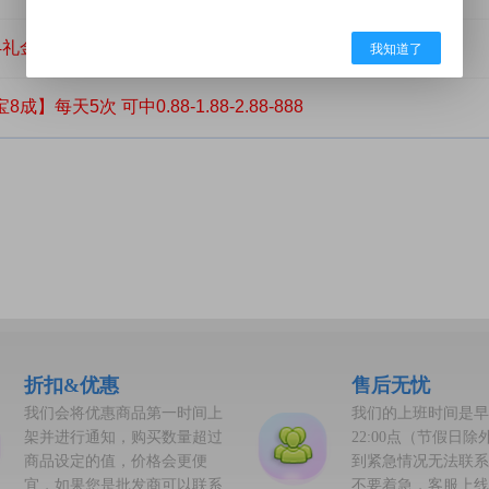
4礼金版】 中奖复购解锁4礼金 每天十次 推荐玩（无废卡）
我知道了
成】每天5次 可中0.88-1.88-2.88-888
折扣&优惠
售后无忧
我们会将优惠商品第一时间上
我们的上班时间是早09
架并进行通知，购买数量超过
22:00点（节假日
商品设定的值，价格会更便
到紧急情况无法联系
宜，如果您是批发商可以联系
不要着急，客服上线