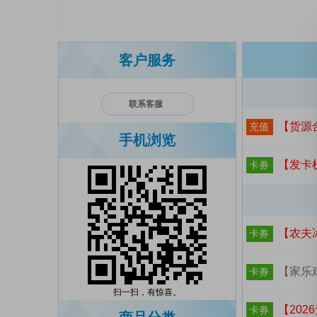
客户服务
联系客服
【货源
充值
手机浏览
【发卡机器
卡券
【农夫
卡券
【家乐鸡精
卡券
扫一扫，有惊喜。
【202
卡券